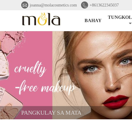


joanna@molacosmetics.com
+8613622345037
TUNGKOL 
BAHAY
PANGKULAY SA MATA