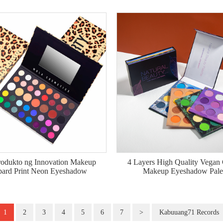
odukto ng Innovation Makeup
4 Layers High Quality Vegan
pard Print Neon Eyeshadow
Makeup Eyeshadow Pale
1
2
3
4
5
6
7
>
Kabuuang71 Records