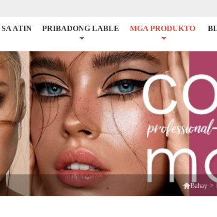
SA ATIN
PRIBADONG LABLE
MGA PRODUKTO
B

>
Bahay