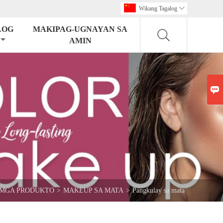
Wikang Tagalog

LOG
MAKIPAG-UGNAYAN SA
AMIN

MGA PRODUKTO
>
MAKEUP SA MATA
>
Pangkulay sa mata