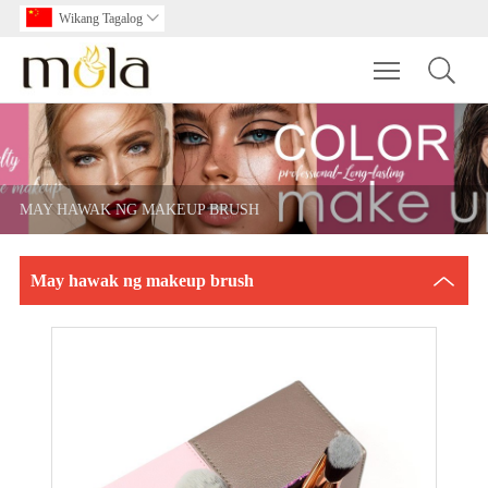
Wikang Tagalog

Toggle main m
MAY HAWAK NG MAKEUP BRUSH
May hawak ng makeup brush