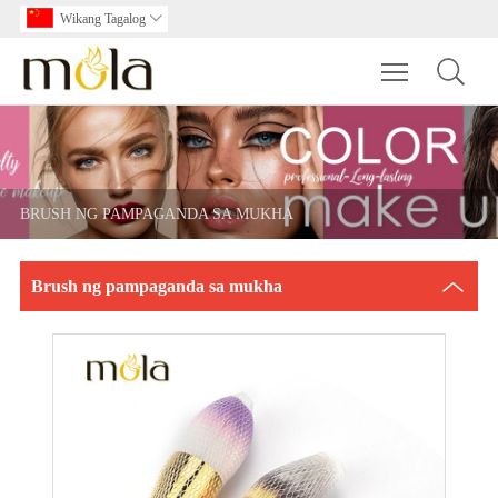
Wikang Tagalog

Toggle main m
BRUSH NG PAMPAGANDA SA MUKHA
Brush ng pampaganda sa mukha